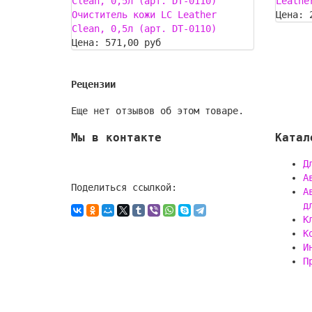
Clean, 0,5л (арт. DT-0110)
Leathe
Очиститель кожи LC Leather
Цена:
Clean, 0,5л (арт. DT-0110)
Цена:
571,00 руб
Рецензии
Еще нет отзывов об этом товаре.
Мы в контакте
Катал
Д
А
Поделиться ссылкой:
А
д
К
К
И
П