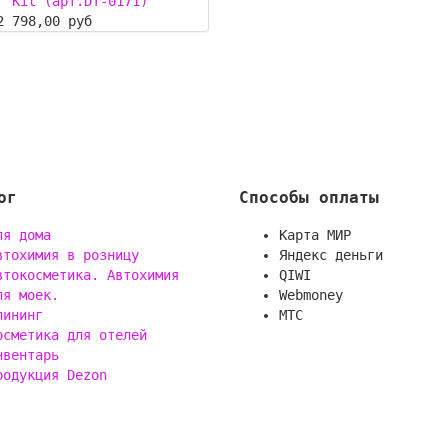
r Kit (арт.DT-0171)
2 798,00 руб
ог
Способы оплаты
ля дома
Карта МИР
втохимия в розницу
Яндекс деньги
втокосметика. Автохимия
QIWI
ля моек.
Webmoney
лининг
МТС
осметика для отелей
нвентарь
родукция Dezon