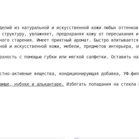
делий из натуральной и искусственной кожи любых оттенков
 структуру, увлажняет, предохраняя кожу от пересыхания и
ного старения. Имеет приятный аромат. Быстро впитывается
ной и искусственной кожи, мебели, предметов интерьера, о
рхность с помощью губки или мягкой салфетки. Оставить на
стно-активные вещества, кондиционирующая добавка, УФ-фил
амше, нубуке и алькантаре.
Избегать попадания на стекла 