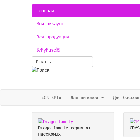
Главная
Мой аккаунт
Вся продукция
🌺MyMuse🌺
♻️CRISPI♻️
Для пищевой
Для бассей
Drago family
серия от
GRA
насекомых